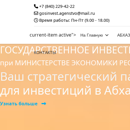
+7 (840) 229-42-22
gosinvest.agenstvo@mail.ru
Время работы: Пн-Пт (9.00 - 18.00)
current-item active">
На Главную
АБХА
ГОСУДАРСТВЕННОЕ ИНВЕС
КОНТАКТЫ
при МИНИСТЕРСТВЕ ЭКОНОМИКИ РЕ
Ваш стратегический п
для инвестиций в Абх
Узнать больше