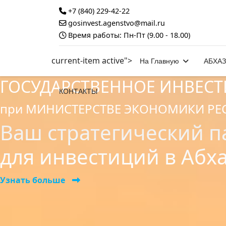
+7 (840) 229-42-22
gosinvest.agenstvo@mail.ru
Время работы: Пн-Пт (9.00 - 18.00)
current-item active">
На Главную
АБХА
ГОСУДАРСТВЕННОЕ ИНВЕС
КОНТАКТЫ
при МИНИСТЕРСТВЕ ЭКОНОМИКИ РЕ
Ваш стратегический п
для инвестиций в Абх
Узнать больше